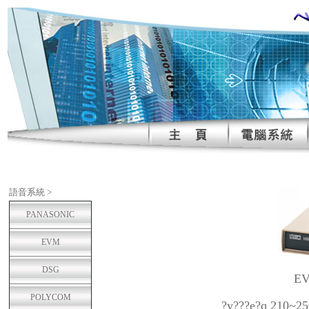
語音系統 >
PANASONIC
EVM
DSG
E
POLYCOM
?y???e?q 210~25